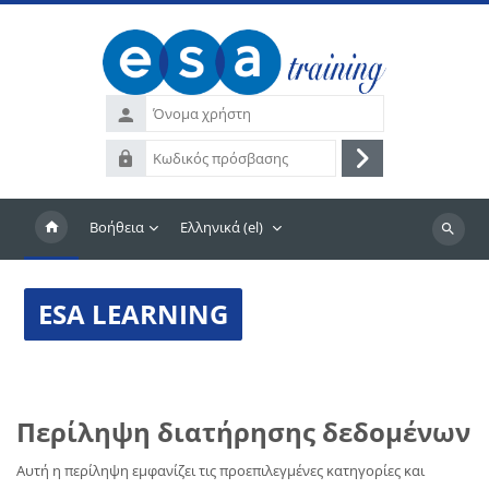
Μετάβαση στο κεντρικό περιεχόμενο
Όνομα
χρήστη
Κωδικός
Σύνδεση
πρόσβασης
Βοήθεια
Ελληνικά ‎(el)‎
Αναζήτη
μαθημά
ESA LEARNING
Περίληψη διατήρησης δεδομένων
Αυτή η περίληψη εμφανίζει τις προεπιλεγμένες κατηγορίες και